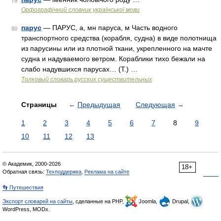
79
Орфографічний словник української мови
парус
— ПАРУС, а, мн паруса, м Часть водного
80
транспортного средства (корабля, судна) в виде полотнища
из парусины или из плотной ткани, укрепленного на мачте
судна и надуваемого ветром. Кораблики тихо бежали на
слабо надувшихся парусах… (Т.) …
Толковый словарь русских существительных
Страницы
←
Предыдущая
Следующая
→
1
2
3
4
5
6
7
8
9
10
11
12
13
© Академик, 2000-2026
18+
Обратная связь:
Техподдержка
,
Реклама на сайте
👣 Путешествия
Экспорт словарей на сайты
, сделанные на PHP,
Joomla,
Drupal,
WordPress, MODx.