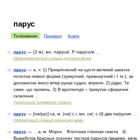
парус
Толкование
Перевод
Книги
парус
— (2 м); мн. паруса/, Р. парусо/в …
71
Орфографический словарь русского языка
парус
— а, ч. 1) Прикріплений на щоглі великий шматок
72
полотна певної форми (трикутний, прямокутний і т. ін.), за
допомогою якого вітер рухає судно; вітрило. 2) рідко. Те
саме, що промінь. 3) В архітектурі – трикутне сферичне
склепіння …
Український тлумачний словник
парус
— [па/рус] са, м. (на) с і, мн. си/, с і/ў два па/русие …
73
Орфоепічний словник української мови
парус
— , а, м. Морск. Флотская стенная газета. ◘
74
Выработка Красных осенних листков парусов (видимо, речь