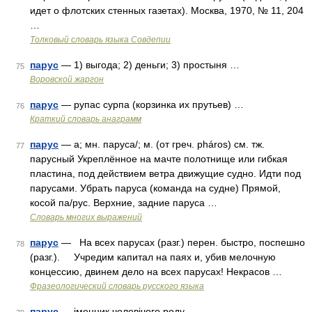
идет о флотских стенных газетах). Москва, 1970, № 11, 204
…
Толковый словарь языка Совдепии
парус
— 1) выгода; 2) деньги; 3) простыня …
75
Воровской жаргон
парус
— рупас сурпа (корзинка их прутьев) …
76
Краткий словарь анаграмм
парус
— а; мн. паруса/; м. (от греч. pháros) см. тж.
77
парусный Укреплённое на мачте полотнище или гибкая
пластина, под действием ветра движущие судно. Идти под
парусами. Убрать паруса (команда на судне) Прямой,
косой па/рус. Верхние, задние паруса …
Словарь многих выражений
парус
— На всех парусах (разг.) перен. быстро, поспешно
78
(разг.). Учредим капитал на паях и, убив мелочную
концессию, двинем дело на всех парусах! Некрасов …
Фразеологический словарь русского языка
парус
— іменник чоловічого роду …